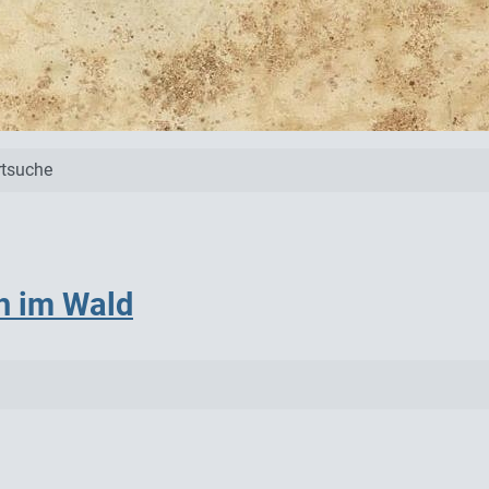
tsuche
h im Wald